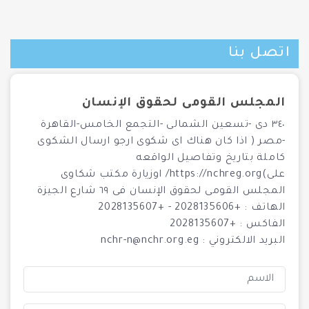
اتصل بنا
المجلس القومى لحقوق الإنسان
٣٤٠ دى -تسعين الشمالى -التجمع الخامس-القاهرة
-مصر ( اذا كان هناك اى شكوى ارجو ارسال الشكوى
كاملة بتاريخ وتفاصيل الواقعه
على)https://nchreg.org/ اوزيارة مكتب شكاوى
المجلس القومى لحقوق الإنسان فى ٦٩ شارع الجيزة
الهاتف :
+2028135606
-
+2028135607
الفاكس : +2028135607
البريد الالكتروني :
nchr-n@nchr.org.eg